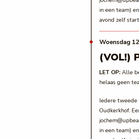
jochem@upbeatl
in een team) en 
avond zelf star
woensdag 12
(VOL!) 
LET OP:
Alle be
helaas geen te
Iedere tweede 
Oudkerkhof. Een
jochem@upbeatl
in een team) en 