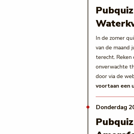
Pubqui
Waterkw
In de zomer qu
van de maand j
terecht. Reken 
onverwachte th
door via de web
voortaan een u
donderdag 2
Pubquiz 