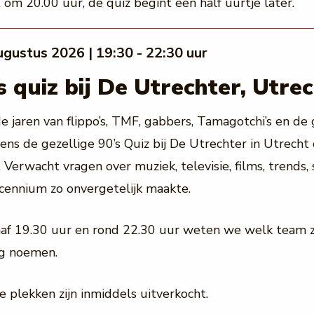
t om 20.00 uur, de quiz begint een half uurtje later.
ugustus 2026 | 19:30 - 22:30 uur
 quiz bij De Utrechter, Utre
e jaren van flippo’s, TMF, gabbers, Tamagotchi’s en de 
jdens de gezellige 90’s Quiz bij De Utrechter in Utrech
Verwacht vragen over muziek, televisie, films, trends, 
ecennium zo onvergetelijk maakte.
anaf 19.30 uur en rond 22.30 uur weten we welk team z
g noemen.
e plekken zijn inmiddels uitverkocht.