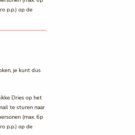
personen (max. 6p
ro p.p.) op de
oken, je kunt dus
kke Dries op het
ail te sturen naar
personen (max. 6p
ro p.p.) op de