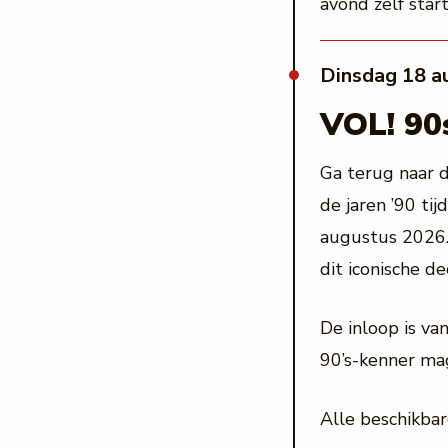
avond zelf star
dinsdag 18 a
VOL! 90s
Ga terug naar d
de jaren ’90 ti
augustus 2026. 
dit iconische d
De inloop is v
90’s-kenner ma
Alle beschikbar