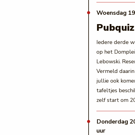
woensdag 19
Pubquiz
Iedere derde w
op het Domplein
Lebowski. Reser
Vermeld daarin 
jullie ook kome
tafeltjes besch
zelf start om 20
donderdag 20 augustus 2026 | 19:00 - 22:00
uur