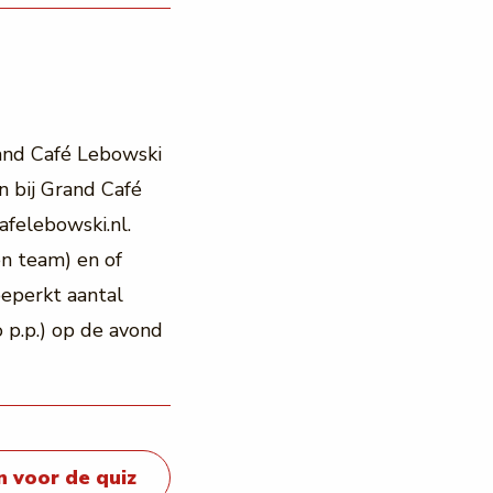
and Café Lebowski
n bij Grand Café
afelebowski.nl.
en team) en of
beperkt aantal
o p.p.) op de avond
 voor de quiz